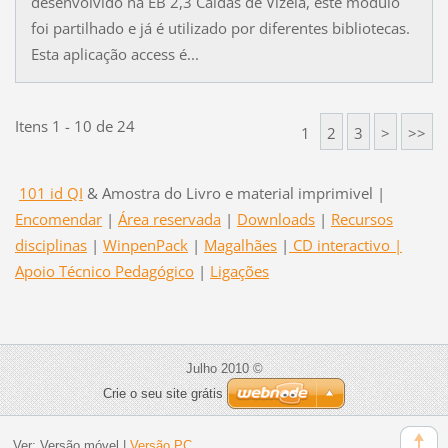
desenvolvido na EB 2,3 Caldas de Vizela, este módulo
foi partilhado e já é utilizado por diferentes bibliotecas.
Esta aplicação access é...
Itens 1 - 10 de 24
1
2
3
>
>>
101 id QI
& Amostra do Livro e material imprimivel |
Encomendar
|
Área reservada
|
Downloads
|
Recursos
disciplinas
|
WinpenPack
|
Magalhães
|
CD interactivo |
Apoio Técnico Pedagógico
|
Ligações
Julho 2010 ©
Crie o seu site grátis
Ver:
Versão móvel
|
Versão PC