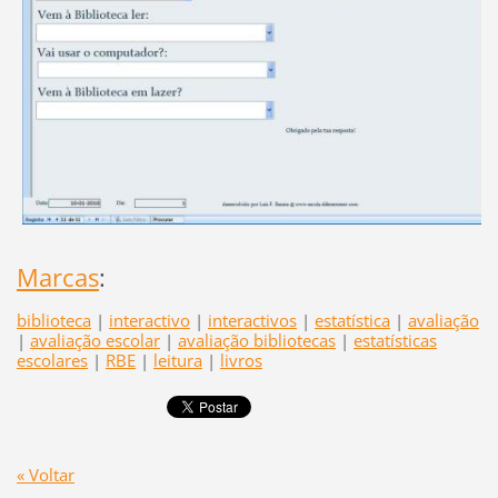
Marcas
:
biblioteca
|
interactivo
|
interactivos
|
estatística
|
avaliação
|
avaliação escolar
|
avaliação bibliotecas
|
estatísticas
escolares
|
RBE
|
leitura
|
livros
« Voltar