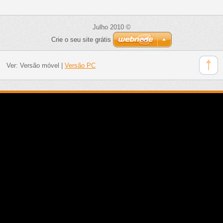
Julho 2010 ©
Crie o seu site grátis
Ver:
Versão móvel
|
Versão PC