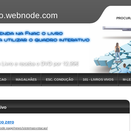
ivo.webnode.com
PROCUR
ACAO
MAGALHÃES
ESC. CONDUÇÃO
101 - LIVROS VIVOS
M-L
tivo
ço zero
bnode.page/news/sistemasvotacao/