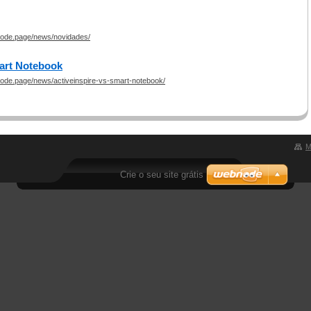
bnode.page/news/novidades/
mart Notebook
bnode.page/news/activeinspire-vs-smart-notebook/
M
Crie o seu site grátis