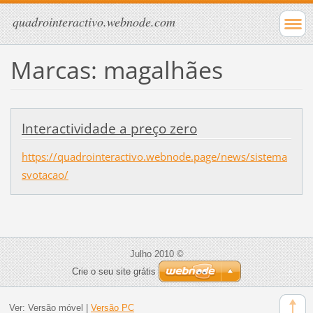
quadrointeractivo.webnode.com
Marcas: magalhães
Interactividade a preço zero
https://quadrointeractivo.webnode.page/news/sistema
svotacao/
Julho 2010 ©
Crie o seu site grátis
Ver:
Versão móvel
|
Versão PC