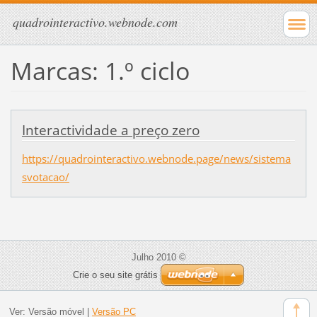
quadrointeractivo.webnode.com
Marcas: 1.º ciclo
Interactividade a preço zero
https://quadrointeractivo.webnode.page/news/sistema
svotacao/
Julho 2010 ©
Crie o seu site grátis
Ver:
Versão móvel
|
Versão PC